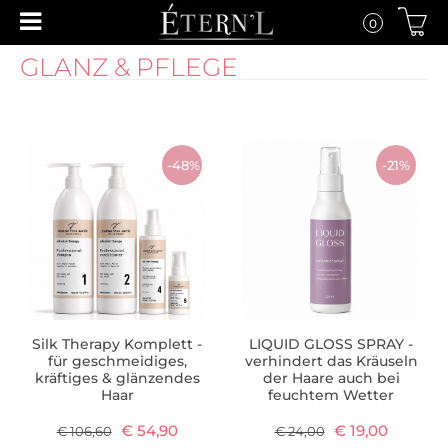
0
GLANZ & PFLEGE
-48%
-21%
Silk Therapy Komplett -
LIQUID GLOSS SPRAY -
für geschmeidiges,
verhindert das Kräuseln
kräftiges & glänzendes
der Haare auch bei
Haar
feuchtem Wetter
€ 54,90
€ 19,00
€ 106,60
€ 24,00