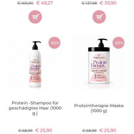
€ 49,27
€ 39,90
€ 169,90
€ 137,98
-62%
-62%
Protein -Shampoo für
Proteintherapie-Maske
geschädigtes Haar (1000
(1000 g)
g.)
€ 25,90
€ 25,90
€ 68,99
€ 68,99