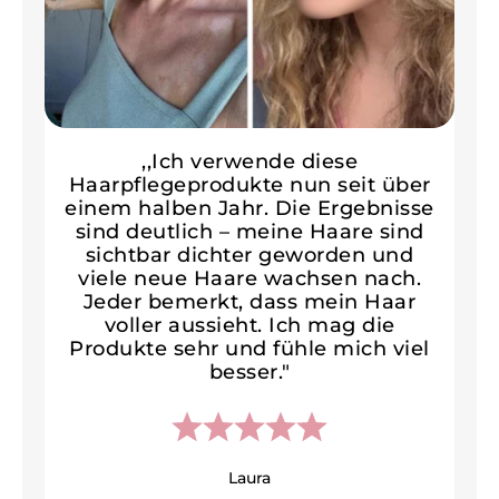
r
,,Ich verwende diese
Haarpflegeprodukte nun seit über
v
einem halben Jahr. Die Ergebnisse
Er
sind deutlich – meine Haare sind
d
sichtbar dichter geworden und
na
viele neue Haare wachsen nach.
m
Jeder bemerkt, dass mein Haar
voller aussieht. Ich mag die
i
Produkte sehr und fühle mich viel
besser."
Laura